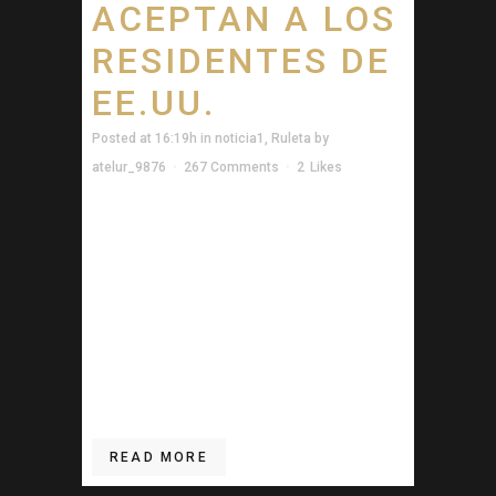
ACEPTAN A LOS
RESIDENTES DE
EE.UU.
Posted at 16:19h
in
noticia1
,
Ruleta
by
atelur_9876
267 Comments
2
Likes
Todo el mundo sabe que las apuestas
online están prohibidas en la mayor
parte de los EE.UU. Sin embargo, los
analistas pronostican cambios en la
legislación constantemente. En la
actualidad, sólo los residentes de
Delaware, Nueva Jersey y Nevada
pueden jugar online, aunque sólo en...
READ MORE